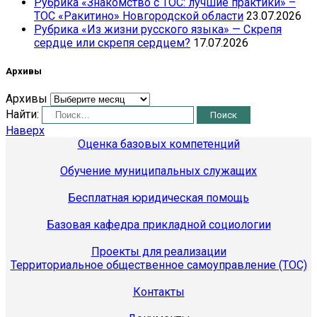
Рубрика «Знакомство с ТОС: лучшие практики» –
ТОС «Ракитино» Новгородской области
23.07.2026
Рубрика «Из жизни русского языка» — Скрепя
сердце или скрепя сердцем?
17.07.2026
Архивы
Архивы
Найти:
Наверх
Оценка базовых компетенций
Обучение муниципальных служащих
Бесплатная юридическая помощь
Базовая кафедра прикладной социологии
Проекты для реализации
Территориальное общественное самоуправление (ТОС)
Контакты