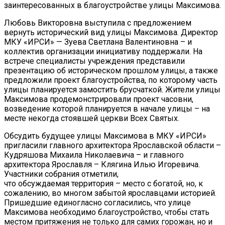
заинтересованных в благоустройстве улицы Максимова.
Любовь Викторовна выступила с предложением
вернуть исторический вид улицы Максимова. Директор
МКУ «ИРСИ» — Зуева Светлана Валентиновна – и
коллектив организации инициативу поддержали. На
встрече специалисты учреждения представили
презентацию об историческом прошлом улицы, а также
предложили проект благоустройства, по которому часть
улицы планируется замостить брусчаткой. Жители улицы
Максимова продемонстрировали проект часовни,
возведение которой планируется в начале улицы – на
месте некогда стоявшей церкви Всех Святых.
Обсудить будущее улицы Максимова в МКУ «ИРСИ»
пригласили главного архитектора Ярославской области –
Кудряшова Михаила Николаевича – и главного
архитектора Ярославля – Клягина Илью Игоревича.
Участники собрания отметили,
что обсуждаемая территория – место с богатой, но, к
сожалению, во многом забытой ярославцами историей.
Пришедшие единогласно согласились, что улице
Максимова необходимо благоустройство, чтобы стать
местом притяжения не только для самих горожан, но и