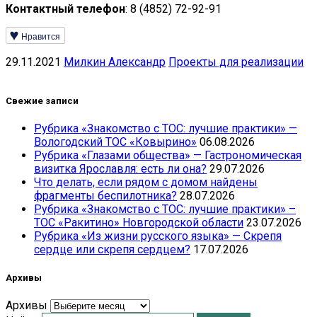
Контактный телефон
: 8 (4852) 72-92-91
Нравится
29.11.2021
Милкин Александр
Проекты для реализации
Свежие записи
Рубрика «Знакомство с ТОС: лучшие практики» —
Вологодский ТОС «Ковырино»
06.08.2026
Рубрика «Глазами общества» — Гастрономическая
визитка Ярославля: есть ли она?
29.07.2026
Что делать, если рядом с домом найдены
фрагменты беспилотника?
28.07.2026
Рубрика «Знакомство с ТОС: лучшие практики» –
ТОС «Ракитино» Новгородской области
23.07.2026
Рубрика «Из жизни русского языка» — Скрепя
сердце или скрепя сердцем?
17.07.2026
Архивы
Архивы