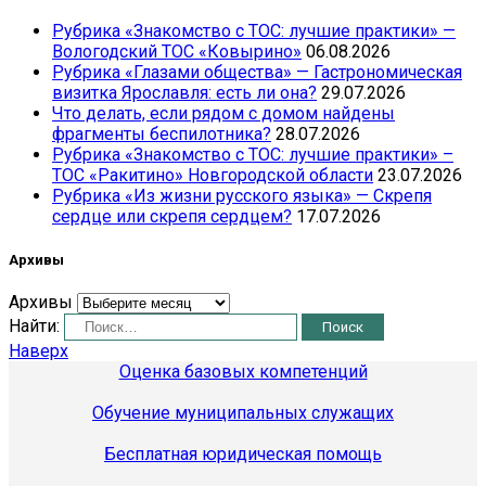
Рубрика «Знакомство с ТОС: лучшие практики» —
Вологодский ТОС «Ковырино»
06.08.2026
Рубрика «Глазами общества» — Гастрономическая
визитка Ярославля: есть ли она?
29.07.2026
Что делать, если рядом с домом найдены
фрагменты беспилотника?
28.07.2026
Рубрика «Знакомство с ТОС: лучшие практики» –
ТОС «Ракитино» Новгородской области
23.07.2026
Рубрика «Из жизни русского языка» — Скрепя
сердце или скрепя сердцем?
17.07.2026
Архивы
Архивы
Найти:
Наверх
Оценка базовых компетенций
Обучение муниципальных служащих
Бесплатная юридическая помощь