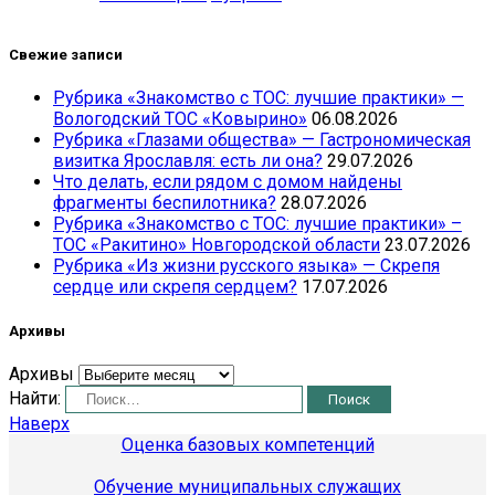
Свежие записи
Рубрика «Знакомство с ТОС: лучшие практики» —
Вологодский ТОС «Ковырино»
06.08.2026
Рубрика «Глазами общества» — Гастрономическая
визитка Ярославля: есть ли она?
29.07.2026
Что делать, если рядом с домом найдены
фрагменты беспилотника?
28.07.2026
Рубрика «Знакомство с ТОС: лучшие практики» –
ТОС «Ракитино» Новгородской области
23.07.2026
Рубрика «Из жизни русского языка» — Скрепя
сердце или скрепя сердцем?
17.07.2026
Архивы
Архивы
Найти:
Наверх
Оценка базовых компетенций
Обучение муниципальных служащих