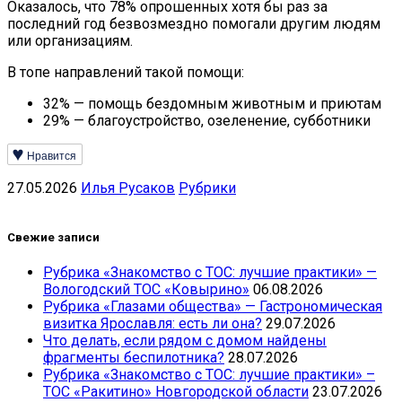
Оказалось, что 78% опрошенных хотя бы раз за
последний год безвозмездно помогали другим людям
или организациям.
В топе направлений такой помощи:
32% — помощь бездомным животным и приютам
29% — благоустройство, озеленение, субботники
Нравится
27.05.2026
Илья Русаков
Рубрики
Свежие записи
Рубрика «Знакомство с ТОС: лучшие практики» —
Вологодский ТОС «Ковырино»
06.08.2026
Рубрика «Глазами общества» — Гастрономическая
визитка Ярославля: есть ли она?
29.07.2026
Что делать, если рядом с домом найдены
фрагменты беспилотника?
28.07.2026
Рубрика «Знакомство с ТОС: лучшие практики» –
ТОС «Ракитино» Новгородской области
23.07.2026