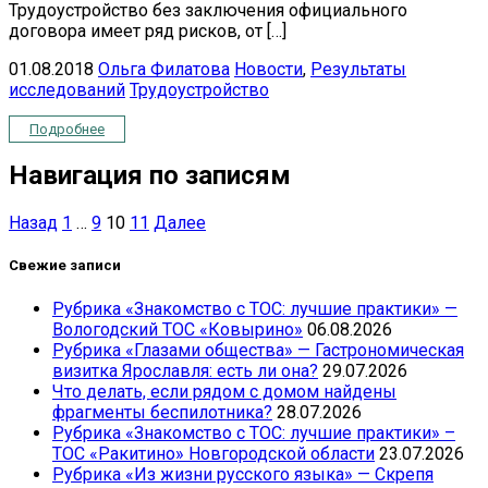
Трудоустройство без заключения официального
договора имеет ряд рисков, от […]
01.08.2018
Ольга Филатова
Новости
,
Результаты
исследований
Трудоустройство
Подробнее
Навигация по записям
Назад
1
…
9
10
11
Далее
Свежие записи
Рубрика «Знакомство с ТОС: лучшие практики» —
Вологодский ТОС «Ковырино»
06.08.2026
Рубрика «Глазами общества» — Гастрономическая
визитка Ярославля: есть ли она?
29.07.2026
Что делать, если рядом с домом найдены
фрагменты беспилотника?
28.07.2026
Рубрика «Знакомство с ТОС: лучшие практики» –
ТОС «Ракитино» Новгородской области
23.07.2026
Рубрика «Из жизни русского языка» — Скрепя