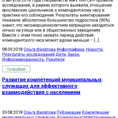
В августе 2018 года специалисты МАУ «ИРСИ» провели
исследование, в рамках которого выявили, отношение
ярославских школьников к комендантскому часу и
практике его соблюдения. Результаты анкетирования
показали: абсолютное большинство подростков (90%)
знают, что несовершеннолетним запрещено находиться
ночью на улице или в общественных заведениях.
Вместе с этим точно назвать период действия
комендантского часа может вдове меньше – […]
08.09.2018
Ольга Филатова
Инфографика
,
Новости
,
Результаты исследований
Дети
,
Закон
,
Информированность
,
Родители
Подробнее
Развитие компетенций муниципальных
служащих для эффективного
взаимодействия с населением
20.08.2018
Ольга Филатова
Публикации
Компетенции
муниципальных служащих
,
Конкурсные/аттестационные