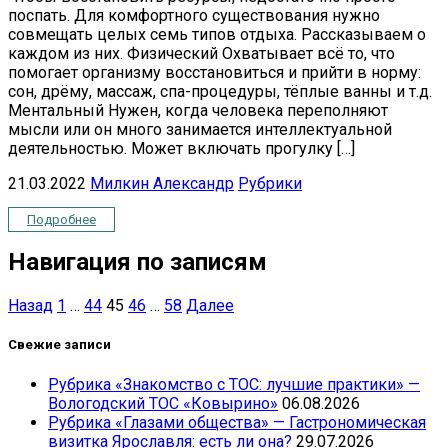
поспать. Для комфортного существования нужно
совмещать целых семь типов отдыха. Рассказываем о
каждом из них. Физический Охватывает всё то, что
помогает организму восстановиться и прийти в норму:
сон, дрёму, массаж, спа-процедуры, тёплые ванны и т.д.
Ментальный Нужен, когда человека переполняют
мысли или он много занимается интеллектуальной
деятельностью. Может включать прогулку […]
21.03.2022
Милкин Александр
Рубрики
Подробнее
Навигация по записям
Назад
1
…
44
45
46
…
58
Далее
Свежие записи
Рубрика «Знакомство с ТОС: лучшие практики» —
Вологодский ТОС «Ковырино»
06.08.2026
Рубрика «Глазами общества» — Гастрономическая
визитка Ярославля: есть ли она?
29.07.2026