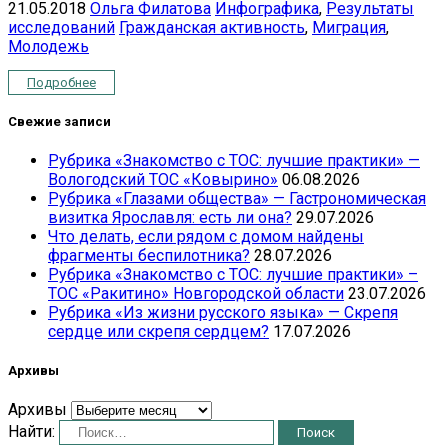
21.05.2018
Ольга Филатова
Инфографика
,
Результаты
исследований
Гражданская активность
,
Миграция
,
Молодежь
Подробнее
Свежие записи
Рубрика «Знакомство с ТОС: лучшие практики» —
Вологодский ТОС «Ковырино»
06.08.2026
Рубрика «Глазами общества» — Гастрономическая
визитка Ярославля: есть ли она?
29.07.2026
Что делать, если рядом с домом найдены
фрагменты беспилотника?
28.07.2026
Рубрика «Знакомство с ТОС: лучшие практики» –
ТОС «Ракитино» Новгородской области
23.07.2026
Рубрика «Из жизни русского языка» — Скрепя
сердце или скрепя сердцем?
17.07.2026
Архивы
Архивы
Найти: