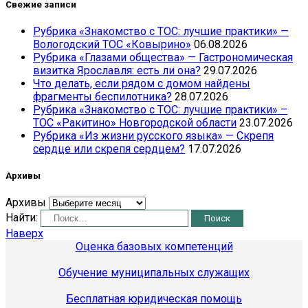
Свежие записи
Рубрика «Знакомство с ТОС: лучшие практики» —
Вологодский ТОС «Ковырино»
06.08.2026
Рубрика «Глазами общества» — Гастрономическая
визитка Ярославля: есть ли она?
29.07.2026
Что делать, если рядом с домом найдены
фрагменты беспилотника?
28.07.2026
Рубрика «Знакомство с ТОС: лучшие практики» –
ТОС «Ракитино» Новгородской области
23.07.2026
Рубрика «Из жизни русского языка» — Скрепя
сердце или скрепя сердцем?
17.07.2026
Архивы
Архивы
Найти:
Наверх
Оценка базовых компетенций
Обучение муниципальных служащих
Бесплатная юридическая помощь