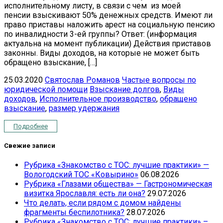
исполнительному листу, в связи с чем из моей
пенсии взыскивают 50% денежных средств. Имеют ли
право приставы наложить арест на социальную пенсию
по инвалидности 3-ей группы? Ответ: (информация
актуальна на момент публикации) Действия приставов
законны. Виды доходов, на которые не может быть
обращено взыскание, […]
25.03.2020
Святослав Романов
Частые вопросы по
юридической помощи
Взыскание долгов
,
Виды
доходов
,
Исполнительное производство
,
обращено
взыскание
,
размер удержания
Подробнее
Свежие записи
Рубрика «Знакомство с ТОС: лучшие практики» —
Вологодский ТОС «Ковырино»
06.08.2026
Рубрика «Глазами общества» — Гастрономическая
визитка Ярославля: есть ли она?
29.07.2026
Что делать, если рядом с домом найдены
фрагменты беспилотника?
28.07.2026
Рубрика «Знакомство с ТОС: лучшие практики» –