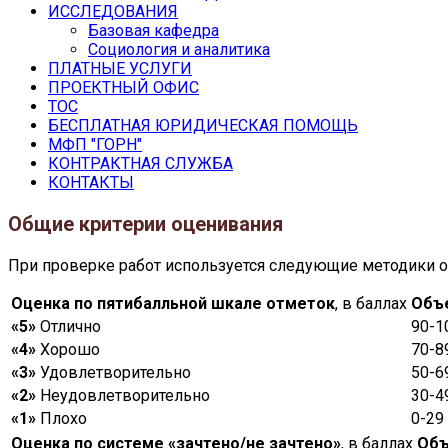
ИССЛЕДОВАНИЯ
Базовая кафедра
Социология и аналитика
ПЛАТНЫЕ УСЛУГИ
ПРОЕКТНЫЙ ОФИС
ТОС
БЕСПЛАТНАЯ ЮРИДИЧЕСКАЯ ПОМОЩЬ
МФП "ГОРН"
КОНТРАКТНАЯ СЛУЖБА
КОНТАКТЫ
Общие критерии оценивания
При проверке работ используется следующие методики оц
Оценка по пятибалльной шкале отметок
, в баллах
Объ
«5»
Отлично
90-1
«4»
Хорошо
70-8
«3»
Удовлетворительно
50-6
«2»
Неудовлетворительно
30-4
«1»
Плохо
0-29
Оценка по системе «зачтено/не зачтено»
, в баллах
Объ