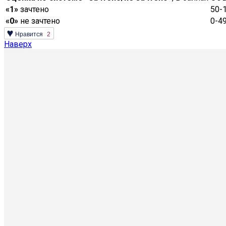
«1»
зачтено
50-
«0»
не зачтено
0-4
Нравится
2
Наверх