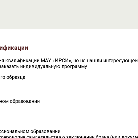
лификации
ия квалификации МАУ «ИРСИ», но не нашли интересующей 
заказать индивидуальную программу
го образца
ном образовании
ссиональном образовании
 ксерокопия свидетельства о заключении брака (или доку