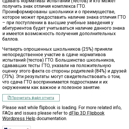
сдавать нормативы испытаний (тестов) и кто может
получить знак отличия комплекса ГТО.
Проинформированы школьники и о преимуществе,
которое может предоставить наличие знака отличия ГТО
– при поступлении в высшие учебные заведения у
абитуриентов будет учитываться наличие данного знака
и имеется возможность получения дополнительных
баллов.
Четверть опрошенных школьников (25%) приняли
непосредственное участие в сдаче нормативов
испытаний (тестов) ГТО. Большинство школьников,
сдававших тесты ГТО, указали на положительную
оценку этого факта со стороны родителей (84%) и друзей
(73%). Эти результаты могут свидетельствовать о том,
что сдача ГТО воспринимается подростками и их
окружением как важное и полезное занятие.
Прочитать файл отчета
Please wait while flipbook is loading. For more related info,
FAQs and issues please refer to
dFlip 3D Flipbook
Wordpress Help
documentation.