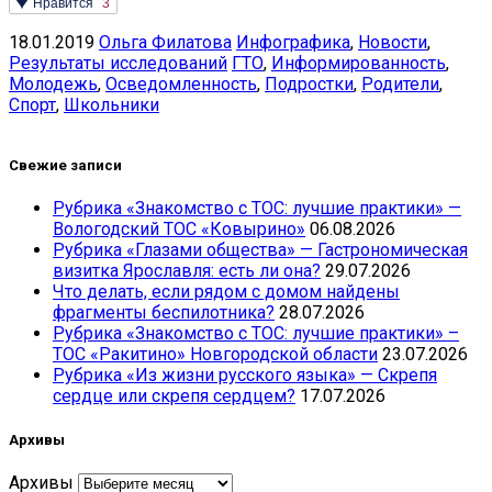
Нравится
3
18.01.2019
Ольга Филатова
Инфографика
,
Новости
,
Результаты исследований
ГТО
,
Информированность
,
Молодежь
,
Осведомленность
,
Подростки
,
Родители
,
Спорт
,
Школьники
Свежие записи
Рубрика «Знакомство с ТОС: лучшие практики» —
Вологодский ТОС «Ковырино»
06.08.2026
Рубрика «Глазами общества» — Гастрономическая
визитка Ярославля: есть ли она?
29.07.2026
Что делать, если рядом с домом найдены
фрагменты беспилотника?
28.07.2026
Рубрика «Знакомство с ТОС: лучшие практики» –
ТОС «Ракитино» Новгородской области
23.07.2026
Рубрика «Из жизни русского языка» — Скрепя
сердце или скрепя сердцем?
17.07.2026
Архивы
Архивы