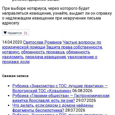
При выборе нотариуса, через которого будет
направляться извещение, узнайте, выдает ли он справку
о надлежащем извещении при невручении письма
адресату.
Нравится
21
14.04.2020
Святослав Романов
Частые вопросы по
юридической помощи
Защита права собственности
,
нотариус
,
обязанность продавца
,
обязанность
уведомить
,
передача извещения
,
уведомление о
продаже доли
Свежие записи
Рубрика «Знакомство с ТОС: лучшие практики» —
Вологодский ТОС «Ковырино»
06.08.2026
Рубрика «Глазами общества» — Гастрономическая
визитка Ярославля: есть ли она?
29.07.2026
Что делать, если рядом с домом найдены
фрагменты беспилотника?
28.07.2026