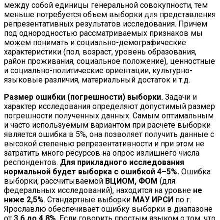
между собой единицы генеральной совокупности, тем
меньше потребуется объем выборки для представления
репрезентативных результатов исследования. Причем
под однородностью рассматриваемых признаков мы
можем понимать и социально-демографические
характеристики (пол, возраст, уровень образования,
район проживания, социальное положение), ценностные
и социально-политические ориентации, культурно-
языковые различия, материальный достаток и т.д.
Размер ошибки (погрешности) выборки.
Задачи и
характер исследования определяют допустимый размер
погрешности полученных данных. Самым оптимальным
и часто используемым вариантом при расчете выборки
является ошибка в 5%, она позволяет получить данные с
высокой степенью репрезентативности и при этом не
затратить много ресурсов на опрос излишнего числа
респондентов.
Для прикладного исследования
нормальной будет выборка с ошибкой 4–5%.
Ошибка
выборки, рассчитываемой
ВЦИОМ,
ФОМ
(для
федеральных исследований), находится на уровне
не
ниже 2,5%
. Стандартные выборки
МАУ ИРСИ
по г.
Ярославлю обеспечивает ошибку выборки в диапазоне
от
3,6 до 4,8%
. Если говорить простым языком о том, что