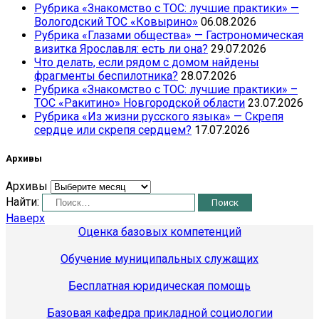
Рубрика «Знакомство с ТОС: лучшие практики» —
Вологодский ТОС «Ковырино»
06.08.2026
Рубрика «Глазами общества» — Гастрономическая
визитка Ярославля: есть ли она?
29.07.2026
Что делать, если рядом с домом найдены
фрагменты беспилотника?
28.07.2026
Рубрика «Знакомство с ТОС: лучшие практики» –
ТОС «Ракитино» Новгородской области
23.07.2026
Рубрика «Из жизни русского языка» — Скрепя
сердце или скрепя сердцем?
17.07.2026
Архивы
Архивы
Найти:
Наверх
Оценка базовых компетенций
Обучение муниципальных служащих
Бесплатная юридическая помощь
Базовая кафедра прикладной социологии