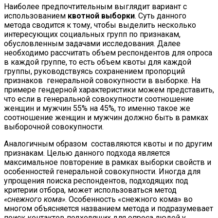
Наиболее предпочтительным выглядит вариант с
использованием
квотной выборки
. Суть данного
метода сводится к тому, чтобы выделить несколько
интересующих социальных групп по признакам,
обусловленным задачами исследования. Далее
необходимо рассчитать объем респондентов для опроса
в каждой группе, то есть объем квоты для каждой
группы, руководствуясь сохранением пропорций
признаков генеральной совокупности в выборке. На
примере гендерной характеристики можем представить,
что если в генеральной совокупности соотношение
женщин и мужчин 55% на 45%, то именно такое же
соотношение женщин и мужчин должно быть в рамках
выборочной совокупности.
Аналогичным образом составляются квоты и по другим
признакам. Целью данного подхода является
максимальное повторение в рамках выборки свойств и
особенностей генеральной совокупности. Иногда для
упрощения поиска респондентов, подходящих под
критерии отбора, может использоваться метод
«снежного кома»
. Особенность «снежного кома» во
многом объясняется названием метода и подразумевает
поиск контактов подходящих для опроса людей у