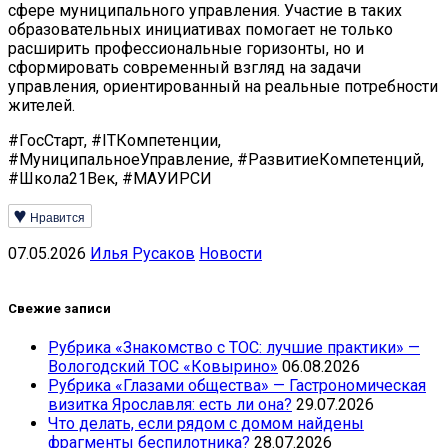
сфере муниципального управления. Участие в таких
образовательных инициативах помогает не только
расширить профессиональные горизонты, но и
сформировать современный взгляд на задачи
управления, ориентированный на реальные потребности
жителей.
#ГосСтарт, #ITКомпетенции,
#МуниципальноеУправление, #РазвитиеКомпетенций,
#Школа21Век, #МАУИРСИ
Нравится
07.05.2026
Илья Русаков
Новости
Свежие записи
Рубрика «Знакомство с ТОС: лучшие практики» —
Вологодский ТОС «Ковырино»
06.08.2026
Рубрика «Глазами общества» — Гастрономическая
визитка Ярославля: есть ли она?
29.07.2026
Что делать, если рядом с домом найдены
фрагменты беспилотника?
28.07.2026