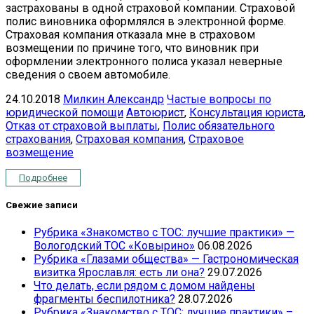
застрахованы в одной страховой компании. Страховой
полис виновника оформлялся в электронной форме.
Страховая компания отказала мне в страховом
возмещении по причине того, что виновник при
оформлении электронного полиса указал неверные
сведения о своем автомобиле.
24.10.2018
Милкин Александр
Частые вопросы по
юридической помощи
Автоюрист
,
Консультация юриста
,
Отказ от страховой выплаты
,
Полис обязательного
страхования
,
Страховая компания
,
Страховое
возмещение
Подробнее
Свежие записи
Рубрика «Знакомство с ТОС: лучшие практики» —
Вологодский ТОС «Ковырино»
06.08.2026
Рубрика «Глазами общества» — Гастрономическая
визитка Ярославля: есть ли она?
29.07.2026
Что делать, если рядом с домом найдены
фрагменты беспилотника?
28.07.2026
Рубрика «Знакомство с ТОС: лучшие практики» –